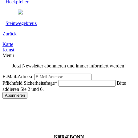
Heckpfeiler
Steinwegekreuz
Zurück
Karte
Kunst
Menü
Jetzt Newsletter abonnieren und immer informiert werden!
E-Mail-Adresse
Pflichtfeld
Sicherheitsfrage
*
Bitte
addieren Sie 2 und 6.
Abonnieren
KiöR@BONN