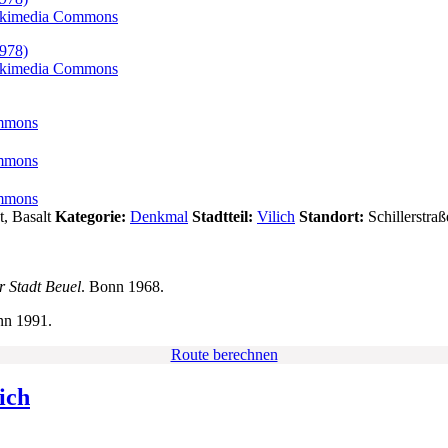
kimedia Commons
kimedia Commons
mmons
mmons
mmons
, Basalt
Kategorie:
Denkmal
Stadtteil:
Vilich
Standort:
Schillerstraß
r Stadt Beuel
. Bonn 1968.
nn 1991.
Route berechnen
ich