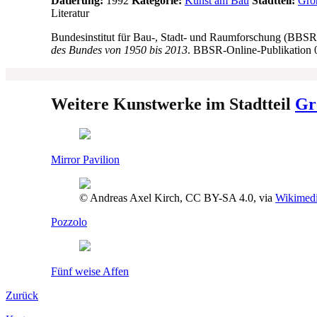
Datierung:
1992
Kategorie:
Kunst am Bau
Stadtteil:
Gro
Literatur
Bundesinstitut für Bau-, Stadt- und Raumforschung (BB
des Bundes von 1950 bis 2013
. BBSR-Online-Publikation 
Weitere Kunstwerke im Stadtteil
Gr
Mirror Pavilion
© Andreas Axel Kirch, CC BY-SA 4.0, via
Wikimed
Pozzolo
Fünf weise Affen
Zurück