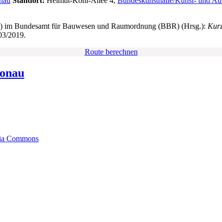
nau
Standort:
Helmut-Kohl-Allee 4,
Bundeskunsthalle/Kunst- und Au
SR) im Bundesamt für Bauwesen und Raumordnung (BBR) (Hrsg.):
Kurz
03/2019.
Route berechnen
onau
ia Commons