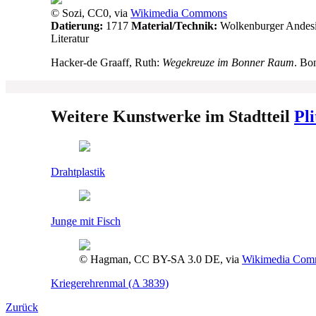
© Sozi, CC0, via
Wikimedia Commons
Datierung:
1717
Material/Technik:
Wolkenburger Andesi
Literatur
Hacker-de Graaff, Ruth:
Wegekreuze im Bonner Raum
. Bo
Weitere Kunstwerke im Stadtteil
Pli
Drahtplastik
Junge mit Fisch
© Hagman, CC BY-SA 3.0 DE, via
Wikimedia Com
Kriegerehrenmal (A 3839)
Zurück