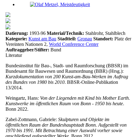
Datierung:
1993-96
Material/Technik:
Stahlrohr, Stahlblech
Kategorie:
Kunst am Bau
Stadtteil:
Gronau
Standort:
Platz der
Vereinten Nationen 2,
World Conference Center
Auftraggeber/Stifter:
Bund
Literatur
Bundesinstitut für Bau-, Stadt- und Raumforschung (BBSR) im
Bundesamt für Bauwesen und Raumordnung (BBR) (Hrsg.):
Kurzdokumentation von 200 Kunst-am-Bau-Werken im Auftrag
des Bundes von 1980 bis 2010
. BBSR-Online-Publikation
13/2014.
Weingartz, Hans:
Von der Liegenden mit Kind bis Mother Earth.
Kunstwerke im öffentlichen Raum von Bonn - 1950 bis heute
.
Bonn 2022.
Zabel-Zottmann, Gabriele:
Skulpturen und Objekte im
öffentlichen Raum der Bundeshauptstadt Bonn. Aufgestellt von
1970 bis 1991. Mit Betrachtung einer Auswahl vorher sowie
anschließend aufgestellter Werke
. Bonn 2012.