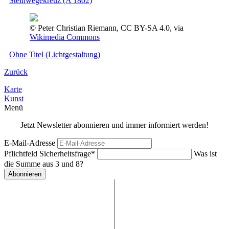
Steinwegekreuz (A 1802)
© Peter Christian Riemann, CC BY-SA 4.0, via
Wikimedia Commons
Ohne Titel (Lichtgestaltung)
Zurück
Karte
Kunst
Menü
Jetzt Newsletter abonnieren und immer informiert werden!
E-Mail-Adresse
Pflichtfeld
Sicherheitsfrage
*
Was ist
die Summe aus 3 und 8?
Abonnieren